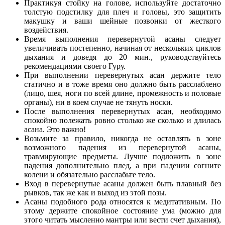
Практикуя стойку на голове, используйте достаточно
толстую подстилку для плеч и головы, это защитить
макушку и ваши шейные позвонки от жесткого
воздействия.
Время выполнения перевернутой асаны следует
увеличивать постепенно, начиная от нескольких циклов
дыхания и доведя до 20 мин., руководствуйтесь
рекомендациями своего Гуру.
При выполнении перевернутых асан держите тело
статично и в тоже время оно должно быть расслаблено
(лицо, шея, ноги по всей длине, промежность и половые
органы), ни в коем случае не тянуть носки.
После выполнения перевернутых асан, необходимо
спокойно полежать ровно столько же сколько и длилась
асана. Это важно!
Возьмите за правило, никогда не оставлять в зоне
возможного падения из перевернутой асаны,
травмирующие предметы. Лучше подложить в зоне
падения дополнительно плед, а при падении согните
колени и обязательно расслабьте тело.
Вход в перевернутые асаны должен быть плавный без
рывков, так же как и выход из этой позы.
Асаны подобного рода относятся к медитативным. По
этому держите спокойное состояние ума (можно для
этого читать мысленно мантры или вести счет дыхания),