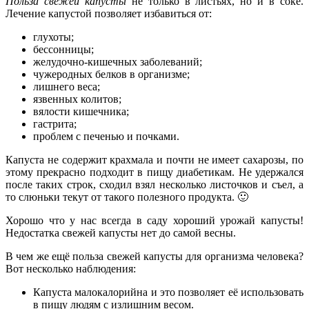
Польза свежей капусты
не только в листьях, но и в соке.
Лечение капустой позволяет избавиться от:
глухоты;
бессонницы;
желудочно-кишечных заболеваний;
чужеродных белков в организме;
лишнего веса;
язвенных колитов;
вялости кишечника;
гастрита;
проблем с печенью и почками.
Капуста не содержит крахмала и почти не имеет сахарозы, по
этому прекрасно подходит в пищу диабетикам. Не удержался
после таких строк, сходил взял несколько листочков и съел, а
то слюньки текут от такого полезного продукта. 🙂
Хорошо что у нас всегда в саду хороший урожай капусты!
Недостатка свежей капусты нет до самой весны.
В чем же ещё польза свежей капусты для организма человека?
Вот несколько наблюдения:
Капуста малокалорийна и это позволяет её использовать
в пищу людям с излишним весом.