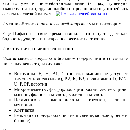
кто то уже в переработанном виде (в щах, тушеную,
квашеную и т.д.), другие наоборот предпочитают употреблять
салаты из свежей капусты.
Именно об этом-
о пользе свежей капусты
мы и поговорим.
Ещё Пифагор в свое время говорил, что капуста дает как
бодрость духа, так и прекрасное веселое настроение.
И в этом ничего таинственного нет.
Польза свежей капусты
в большом содержании в её составе
полезных веществ, таких как:
Витамины: Е, Н, В1, С (по содержанию не уступает
лимонам и апельсинам), В2, К, В3, провитамин D, В12,
U, Р, РР, каротин.
Микроэлементы: фосфор, кальций, калий, железо, цинк,
магний, фолиевая кислота, молочная кислота.
Незаменимые аминокислоты: треонин, лизин,
метионин.
Клетчатка.
Белки (их гораздо больше чем в свекле, моркови, репе и
брюкве).