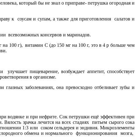
ловека, который бы не знал о приправе- петрушка огородная и
раву к соусам и супам, а также для приготовления салатов и
ении всевозможных консервов и маринадов.
 100 г), витамин С (до 150 мг на 100 г, это в 4 р больше чем
ви.
и улучшает пищеварение, возбуждает аппетит, способствует
роветворения в организме.
и глазных заболеваниях, она превосходно отбеливает зубы и
при водянке и при нефрите. Сок петрушки ещё эффективен при
и. Вялость зрачка лечится на всех стадиях питьем сырого сока
отношении 1:3 или соком сельдерея и эндивия. Микроэлементы
ислородного обмена и нормального функционирования мозга,