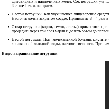
щитовидных и надпочечных желез. Сок петрушки улучша
больше 1 ст. л. на прием.
Настой петрушки. Как улучшающее пищеварение средство
Настоять ночь в закрытом сосуде. Принимать 3—4 раза в д
Отвар петрушки (корни, семян, листья) применяют при у
процедить через три слоя марли и долить объем до перво
Настой петрушки. При мочекаменной болезни, цистите, бо
л кипяченой холодной воды, настоять всю ночь. Принимат
Видео выращивание петрушки