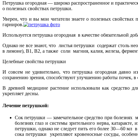
Петрушка огородная — широко распространенное и практически
о полезных свойствах петрушки.
Уверен, что и вы мои читатели знаете о полезных свойствах
гарниров.
Используется петрушка огородная в качестве обязательной до
Однако не все знают, что листья петрушки содержат столь нео
в лимоне), В1, В2, а также соли магния, калия, железа, фер
Целебные свойства петрушки
И совсем не удивительно, что петрушка огородная давно и
сохранению зрения, способствуют улучшению работы почек, в 
В древней медицине растение использовали как средство дл
укрепляет десны.
Лечение петрушкой:
Сок петрушки — замечательное средство при болезнях м
болезнях глаз и системы зрительного нерва, катаракте,
петрушки, однако не следует пить его более 30—60 мл 
сока петрушки укрепляют кровеносные сосуды, особен