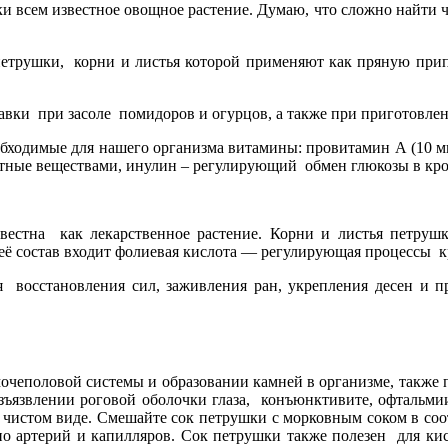
 всем известное овощное растение. Думаю, что сложно найти че
 петрушки, корни и листья которой применяют как пряную прип
бавки при засоле помидоров и огурцов, а также при приготовл
бходимые для нашего организма витамины: провитамин А (10 мг на
ментные веществами, инулин – регулирующий обмен глюкозы в кро
звестна как лекарственное растение. Корни и листья петрушк
её состав входит фолиевая кислота — регулирующая процессы к
я восстановления сил, заживления ран, укрепления десен и пр
очеполовой системы и образовании камней в организме, также 
 изъязвлении роговой оболочки глаза, конъюнктивите, офтальми
в чистом виде. Смешайте сок петрушки с морковным соком в со
но артерий и капилляров. Сок петрушки также полезен для к