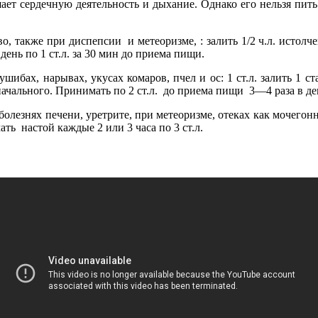
ет сердечную деятельность и дыхание. Однако его нельзя пит
, также при диспепсии и метеоризме, : залить 1/2 ч.л. истол
ень по 1 ст.л. за 30 мин до приема пищи.
шибах, нарывах, укусах комаров, пчел и ос: 1 ст.л. залить 1 
начального. Принимать по 2 ст.л. до приема пищи 3—4 раза в де
лезнях печени, уретрите, при метеоризме, отеках как мочегонно
ь настой каждые 2 или 3 часа по 3 ст.л.