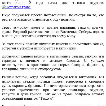
всего лишь 2 года назад для засолки огурцов.
Вкус получается просто потрясающий, не смотря на то, что
растение эстрагон относится к роду полыни.
Трава эстрагон
имеет и другие названия: тархун, драгун-
трава. Родиной растения считается Восточная Сибирь, однако
в наши дни эстрагон известен по всему миру.
За счет своих пряных вкусовых качеств и ароматного запаха,
эстрагон с успехом используется в кулинарии.
Добавляют ранней весной в витаминные салаты, закуски и в
гарниры к яичным и мясным блюдам. С успехом
используется в приготовлении вторых блюд из баранины,
говядины, свинины и субпродуктов.
Ранней весной, когда организм нуждается в витаминах, мы
используем свежие листики
травы эстрагона
в овощные
супы, окрошку, бульоны. По некоторым сведениям эстрагон с
успехом применяется при засолке помидоры, огурцов,
капусты и даже грибов. Так же из
травы эстрагон
готовят
освежающий напиток “Тархун”.