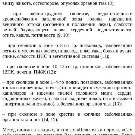
внизу живота, остеопорозе, опухолях органов таза (8);
– при шейно-грудном сколиозе, недостаточности
кровоснабжения затылочной зоны головы, нарушении
венозного оттока (особенно в положении лежа), слабости
ветвей блуждающего нерва, сердечной недостаточ­ности,
отите, кашле, потливости (9, 10);
– при сколиозе в зоне 6–8-го гр. позвонков, заболеваниях
легких и молочных желез, пищевода и желудка, болях в руках,
спине, слабости ЦНС и вегетативной системы (11);
– при сколиозе в зоне 10–12-го гр. позвонков, заболеваниях
12ПК, печени, ПЖЖ (12);
– при сколиозе в зоне 1–4-го поясн. позвонков, заболеваниях
тонкого кишечника, почек (это приводит к сужению просвета
капилляров и ишемии тканей головного мозга, сердца,
эндокринных желез), слабости надпочечников (это вызывает
гипертонию/гипотонию), заболеваниях органов таза (13);
– при сколиозе в зоне крестца и копчика, заболеваниях
органов таза и ног (14, 15).
Метод описан в лекциях, в книгах «Целитель и норма», «Сам