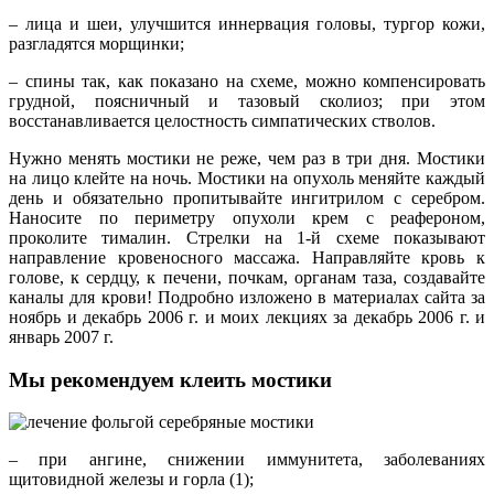
– лица и шеи, улучшится иннервация головы, тургор кожи,
разгладятся морщинки;
– спины так, как показано на схеме, можно компенсировать
грудной, поясничный и тазовый сколиоз; при этом
восстанавливается целостность симпатических стволов.
Нужно менять мостики не реже, чем раз в три дня. Мостики
на лицо клейте на ночь. Мостики на опухоль меняйте каждый
день и обязательно пропитывайте ингитрилом с серебром.
Наносите по периметру опухоли крем с реафероном,
проколите тималин. Стрелки на 1-й схеме показывают
направление кровеносного массажа. Направляйте кровь к
голове, к сердцу, к печени, почкам, органам таза, создавайте
каналы для крови! Подробно изложено в материалах сайта за
ноябрь и декабрь 2006 г. и моих лекциях за декабрь 2006 г. и
январь 2007 г.
Мы рекомендуем клеить мостики
– при ангине, снижении иммунитета, заболеваниях
щитовидной железы и горла (1);