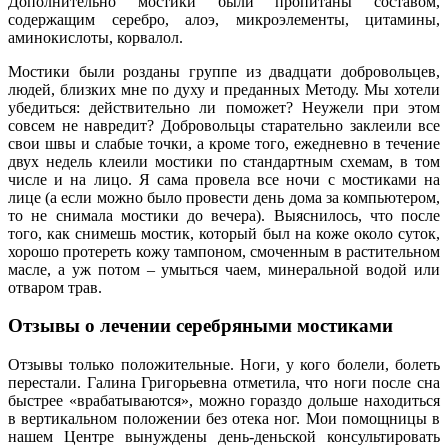
Дополнительно мостики были пропитаны составом,
содержащим серебро, алоэ, микроэлементы, цитамины,
аминокислоты, корвалол.
Мостики были розданы группе из двадцати добровольцев,
людей, близких мне по духу и преданных Методу. Мы хотели
убедиться: действительно ли поможет? Неужели при этом
совсем не навредит? Добровольцы старательно заклеили все
свои швы и слабые точки, а кроме того, ежедневно в течение
двух недель клеили мостики по стандартным схемам, в том
числе и на лицо. Я сама провела все ночи с мостиками на
лице (а если можно было провести день дома за компьютером,
то не снимала мостики до вечера). Выяснилось, что после
того, как снимешь мостик, который был на коже около суток,
хорошо протереть кожу тампоном, смоченным в растительном
масле, а уж потом – умыться чаем, минеральной водой или
отваром трав.
Отзывы о лечении серебряными мостиками
Отзывы только положительные. Ноги, у кого болели, болеть
перестали. Галина Григорьевна отметила, что ноги после сна
быстрее «врабатываются», можно гораздо дольше находиться
в вертикальном положении без отека ног. Мои помощницы в
нашем Центре вынуждены день-деньской консультировать