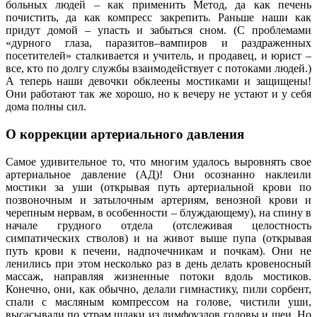
больных людей – как применить Метод, да как печень
почистить, да как компресс закрепить. Раньше наши как
придут домой – упасть и забыться сном. (С проблемами
«дурного глаза, паразитов–вампиров и раздраженных
посетителей» сталкивается и учитель, и продавец, и юрист –
все, кто по долгу службы взаимодействует с потоками людей.)
А теперь наши девочки обклеены мостиками и защищены!
Они работают так же хорошо, но к вечеру не устают и у себя
дома полны сил.
О коррекции артериального давления
Самое удивительное то, что многим удалось выровнять свое
артериальное давление (АД)! Они осознанно наклеили
мостики за уши (открывая путь артериальной крови по
позвоночным и затылочным артериям, венозной крови и
черепным нервам, в особенности – блуждающему), на спину в
начале грудного отдела (отслеживая целостность
симпатических стволов) и на живот выше пупа (открывая
путь крови к печени, надпочечникам и почкам). Они не
ленились при этом несколько раз в день делать кровеносный
массаж, направляя жизненные потоки вдоль мостиков.
Конечно, они, как обычно, делали гимнастику, пили сорбент,
спали с масляным компрессом на голове, чистили уши,
высасывали по утрам шлаки из лимфоузлов головы и шеи. Но