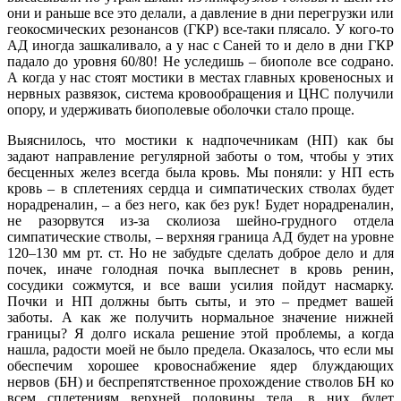
они и раньше все это делали, а давление в дни перегрузки или
геокосмических резонансов (ГКР) все-таки плясало. У кого-то
АД иногда зашкаливало, а у нас с Саней то и дело в дни ГКР
падало до уровня 60/80! Не уследишь – биополе все содрано.
А когда у нас стоят мостики в местах главных кровеносных и
нервных развязок, система кровообращения и ЦНС получили
опору, и удерживать биополевые оболочки стало проще.
Выяснилось, что мостики к надпочечникам (НП) как бы
задают направление регулярной заботы о том, чтобы у этих
бесценных желез всегда была кровь. Мы поняли: у НП есть
кровь – в сплетениях сердца и симпатических стволах будет
норадреналин, – а без него, как без рук! Будет норадреналин,
не разорвутся из-за сколиоза шейно-грудного отдела
симпатические стволы, – верхняя граница АД будет на уровне
120–130 мм рт. ст. Но не забудьте сделать доброе дело и для
почек, иначе голодная почка выплеснет в кровь ренин,
сосудики сожмутся, и все ваши усилия пойдут насмарку.
Почки и НП должны быть сыты, и это – предмет вашей
заботы. А как же получить нормальное значение нижней
границы? Я долго искала решение этой проблемы, а когда
нашла, радости моей не было предела. Оказалось, что если мы
обеспечим хорошее кровоснабжение ядер блуждающих
нервов (БН) и беспрепятственное прохождение стволов БН ко
всем сплетениям верхней половины тела, в них будет