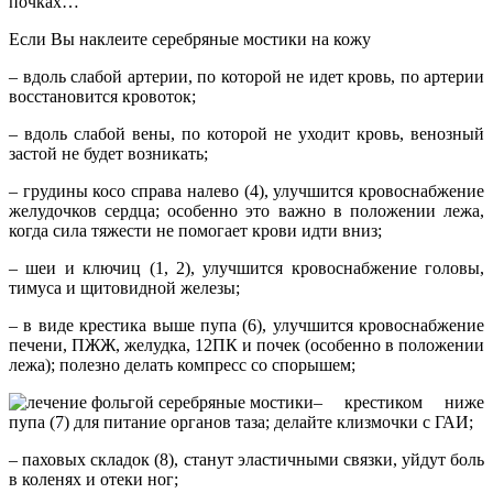
почках…
Если Вы наклеите серебряные мостики на кожу
– вдоль слабой артерии, по которой не идет кровь, по артерии
восстановится кровоток;
– вдоль слабой вены, по которой не уходит кровь, венозный
застой не будет возникать;
– грудины косо справа налево (4), улучшится кровоснабжение
желудочков сердца; особенно это важно в положении лежа,
когда сила тяжести не помогает крови идти вниз;
– шеи и ключиц (1, 2), улучшится кровоснабжение головы,
тимуса и щитовидной железы;
– в виде крестика выше пупа (6), улучшится кровоснабжение
печени, ПЖЖ, желудка, 12ПК и почек (особенно в положении
лежа); полезно делать компресс со спорышем;
– крестиком ниже
пупа (7) для питание органов таза; делайте клизмочки с ГАИ;
– паховых складок (8), станут эластичными связки, уйдут боль
в коленях и отеки ног;