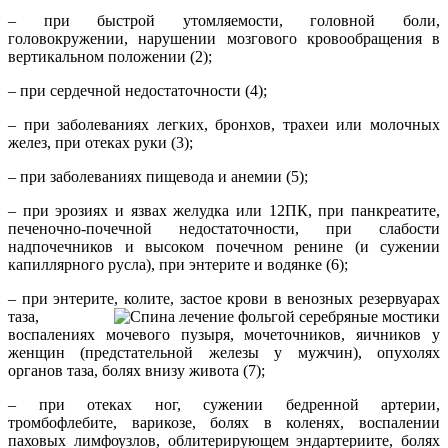
– при быстрой утомляемости, головной боли,
головокружении, нарушении мозгового кровообращения в
вертикальном положении (2);
– при сердечной недостаточности (4);
– при заболеваниях легких, бронхов, трахеи или молочных
желез, при отеках руки (3);
– при заболеваниях пищевода и анемии (5);
– при эрозиях и язвах желудка или 12ПК, при панкреатите,
печеночно-почечной недостаточности, при слабости
надпочечников и высоком почечном ренине (и сужении
капиллярного русла), при энтерите и водянке (6);
– при энтерите, колите, застое крови в венозных резервуарах
таза,
воспалениях мочевого пузыря, мочеточников, яичников у
женщин (предстательной железы у мужчин), опухолях
органов таза, болях внизу живота (7);
– при отеках ног, сужении бедренной артерии,
тромбофлебите, варикозе, болях в коленях, воспалении
паховых лимфоузлов, облитерирующем эндартериите, болях