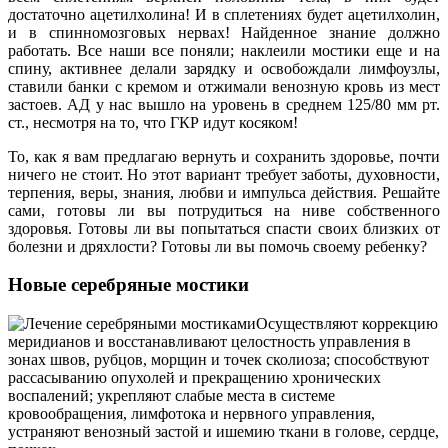
достаточно ацетилхолина! И в сплетениях будет ацетилхолин,
и в спинномозговых нервах! Найденное знание должно
работать. Все наши все поняли; наклеили мостики еще и на
спину, активнее делали зарядку и освобождали лимфоузлы,
ставили банки с кремом и отжимали венозную кровь из мест
застоев. АД у нас вышло на уровень в среднем 125/80 мм рт.
ст., несмотря на то, что ГКР идут косяком!
То, как я вам предлагаю вернуть и сохранить здоровье, почти
ничего не стоит. Но этот вариант требует заботы, духовности,
терпения, веры, знания, любви и импульса действия. Решайте
сами, готовы ли вы потрудиться на ниве собственного
здоровья. Готовы ли вы попытаться спасти своих близких от
болезни и дряхлости? Готовы ли вы помочь своему ребенку?
Новые серебряные мостики
Осуществляют коррекцию
меридианов и восстанавливают целостность управления в
зонах швов, рубцов, морщин и точек сколиоза; способствуют
рассасыванию опухолей и прекращению хронических
воспалений; укрепляют слабые места в системе
кровообращения, лимфотока и нервного управления,
устраняют венозный застой и ишемию ткани в голове, сердце,