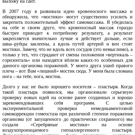
выложу на сайт.
В 2007 году я развивала идею кровеносного массажа и
обнаружила, что «мостики» могут существенно усилить и
закрепить положительный эффект самомассажа. Я убедилась
на себе и своем друге, что кровеносный массаж гораздо
быстрее приводит к потребному результату, а результат
закрепляется значительно лучше и действует дольше, если
швы–рубцы заклеены, а вдоль путей артерий и вен стоят
мостики. Замечу, что не вдоль всех сосудов (это немыслимо), а
только у тех, что страдают от смены положения «вертикаль –
горизонталь» или находятся вблизи каких-то особенных для
данного организма поражений. У моего друга ушиб правого
плеча – вот Вам «лишний» мостик сюда. У меня была сломана
нога – на тебе, нога, мостик.
Долго у нас не было хорошего носителя – пластыря. Когда
такой пластырь появился, мы организовали серьезную
проверку новых идей на основе ранее созданных и хорошо
зарекомендовавших себя программ. С целью
экспериментальной проверки немедикаментозной
самокоррекции гомеостаза при различной степени поражения
организма (от запущенного до практически сохранного) мы
создали «Серебряные мостики» на основе
воздухопроницаемого гипоаллергенного пластыря.